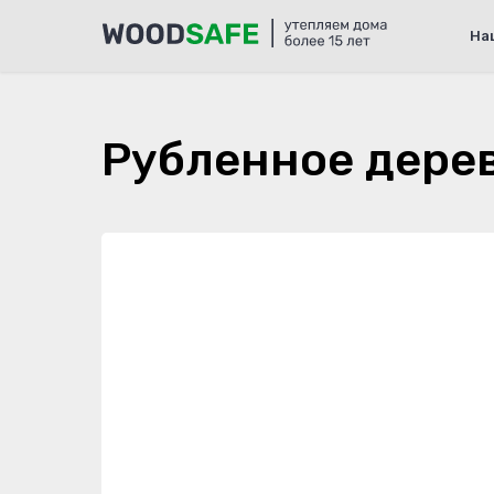
На
Рубленное дере